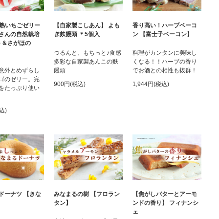
完熟いちごゼリー
【自家製こしあん】 よも
香り高い！ハーブベーコ
さんの自然栽培
ぎ麩饅頭 ＊5個入
ン 【富士子ベーコン】
う＆さがほの
つるんと、もちっと♪食感
料理がカンタンに美味し
多彩な自家製あんこの麩
くなる！！ハーブの香り
意外とめずらし
饅頭
でお酒との相性も抜群！
ゴのゼリー。完
900円(税込)
1,944円(税込)
をたっぷり使い
込)
【焦がしバターとアーモ
ドーナツ 【きな
みなまるの樹 【フロラン
ンドの香り】 フィナンシ
タン】
ェ