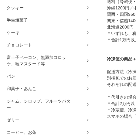
送料（冷蔵便
クッキー
沖縄1200円／
関西・四国950
半生焼菓子
関東・信越140
北海道2000円
ケーキ
＊いずれも、
＊合計1万円
チョコレート
富士子ベーコン、無添加コロッ
冷凍便の商品
ケ、粒マスタード等
配送方法（冷
パン
別梱包でのお
それぞれの配
和菓子・あんこ
＊代引きの場合
ジャム、シロップ、フルーツバタ
＊合計2万円
ー
＊冷蔵便、冷
スマホの場合
ゼリー
コーヒー、お茶