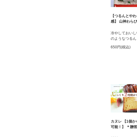
【つるんとやわ
感】 山神わら
冷やしておいし
のようなつるん
650円(税込)
カヌレ 【1個
可能！】 ＊贈