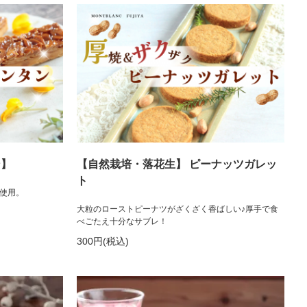
ン】
【自然栽培・落花生】 ピーナッツガレッ
ト
使用。
大粒のローストピーナツがざくざく香ばしい♪厚手で食
べごたえ十分なサブレ！
300円(税込)