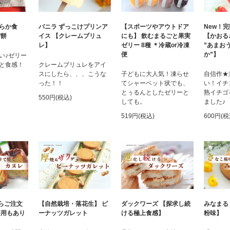
らか食
バニラ ずっこけプリンア
【スポーツやアウトドア
New！
び餅
イス 【クレームブリュ
にも】 飲むまるごと果実
【かおる
レ】
ゼリー 8種 ＊冷蔵or冷凍
”あまお
便
か”】
い♪ゼリー
と食感！
クレームブリュレをアイ
スにしたら、、、こうな
子どもに大人気！凍らせ
自信作★
った！！
てシャーベット状でも、
い！イチ
とぅるんとしたゼリーと
熟イチゴ
550円(税込)
しても。
ました♪
519円(税込)
600円(税
からご注文
【自然栽培・落花生】 ピ
ダックワーズ 【探求し続
みなまる
答用もあり
ーナッツガレット
ける極上食感】
粉味】