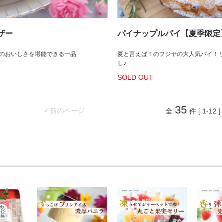
マザー
パイナップルパイ【夏季限定
のおいしさを堪能できる一品
夏と言えば！のフジヤの大人気パイ！
し♪
SOLD OUT
35
< 前のページ
全
件 [ 1-12 ]