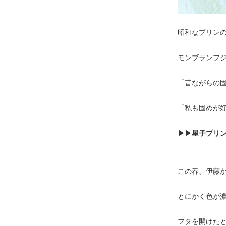
昭和なプリン
モンブランフ
「昔ながらの
「私も固めが
▶▶星子プリ
この春、伊藤
とにかく色が
フタを開けたと